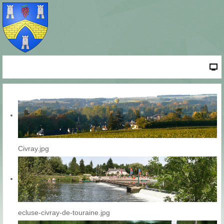
Civray.jpg
ecluse-civray-de-touraine.jpg