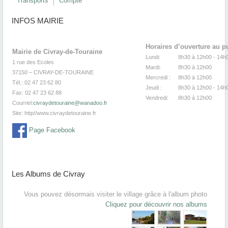
Transports
Compte
INFOS MAIRIE
Horaires d’ouverture au p
Mairie de Civray-de-Touraine
Lundi:
8h30 à 12h00 -
1 rue des Ecoles
Mardi:
8h30
à 12
37150 – CIVRAY-DE-TOURAINE
Mercredi :
8h30
à 12
Tél.: 02 47 23 62 80
Jeudi :
8h30
à 12h00 - 14h
Fax: 02 47 23 62 88
Vendredi:
8h30
à 12
Courriel:
civraydetouraine@wanadoo.fr
Site:
http//www.civraydetouraine.fr
Page Facebook
Les Albums de Civray
Vous pouvez désormais visiter le village grâce à l'album photo
Cliquez pour découvrir nos albums