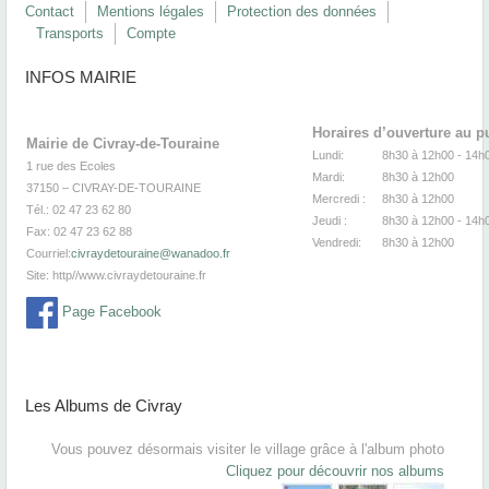
Contact
Mentions légales
Protection des données
Transports
Compte
INFOS MAIRIE
Horaires d’ouverture au p
Mairie de Civray-de-Touraine
Lundi:
8h30 à 12h00 -
1 rue des Ecoles
Mardi:
8h30
à 12
37150 – CIVRAY-DE-TOURAINE
Mercredi :
8h30
à 12
Tél.: 02 47 23 62 80
Jeudi :
8h30
à 12h00 - 14h
Fax: 02 47 23 62 88
Vendredi:
8h30
à 12
Courriel:
civraydetouraine@wanadoo.fr
Site:
http//www.civraydetouraine.fr
Page Facebook
Les Albums de Civray
Vous pouvez désormais visiter le village grâce à l'album photo
Cliquez pour découvrir nos albums