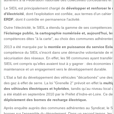
adhérent à la Fédération nationale des collectivités concédantes et r
Le SIEIL est principalement chargé de
développer et renforcer le 
d'électricité
, dont l'exploitation est confiée, aux termes d'un cahier
ERDF
, dont il contrôle en permanence l'activité.
Outre l'électricité, le SIEIL a étendu la gamme de ses compétences à
l'éclairage public, la cartographie numérisée et, aujourd'hui, l
compétences dites "à la carte", au choix des communes adhérentes
2013 a été marquée par la
montée en puissance du service Eclai
compétence du SIEIL s'inscrit dans une démarche volontariste de ma
sécurisation des réseaux. En effet, les 98 communes ayant transfér
SIEIL ont compris qu'elles avaient tout à y gagner : des économies su
maintenance et un engagement vers le développement durable.
L'Etat a fait du développement des véhicules "décarbonés" une des pr
des gaz à effet de serre. La loi "Grenelle 2" prévoit en effet la
multip
des véhicules électriques et hybrides
, tandis qu'au niveau local 
a été établi en septembre 2010 par le Préfet d'Indre-et-Loire. Ce d
déploiement des bornes de recharge électrique.
Après enquête auprès des communes adhérentes au Syndicat, le SIEI
bornes sur l'ensemble du département. Dans un second temps, les z