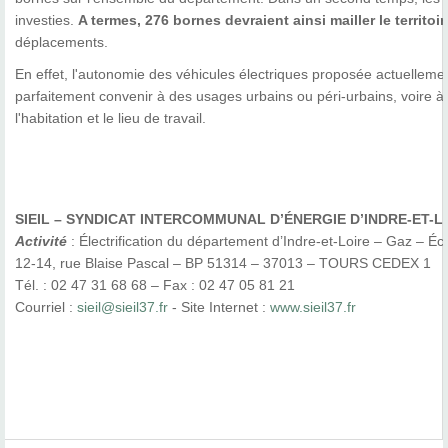
investies.
A termes, 276 bornes devraient ainsi mailler le territoir
déplacements.
En effet, l'autonomie des véhicules électriques proposée actuellemen
parfaitement convenir à des usages urbains ou péri-urbains, voire 
l'habitation et le lieu de travail.
SIEIL – SYNDICAT INTERCOMMUNAL D’ÉNERGIE D’INDRE-ET-L
Activité
: Électrification du département d’Indre-et-Loire – Gaz – Écl
12-14, rue Blaise Pascal – BP 51314 – 37013 – TOURS CEDEX 1
Tél. : 02 47 31 68 68 – Fax : 02 47 05 81 21
Courriel :
sieil@sieil37.fr
- Site Internet :
www.sieil37.fr