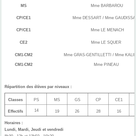
MS
Mme BARBAROU
CP/CE1
Mme DESSART / Mme GAUDISS
CP/CE1
Mme LE MENACH
CE2
Mme LE SQUER
CM1-CM2
Mme GRAS-GENTILLETTI / Mme KALI
CM1-CM2
Mme PINEAU
Répartition des élèves par niveaux :
Classes
PS
MS
GS
CP
CE1
14
Effectifs
19
26
28
16
Horaires :
Lundi, Mardi, Jeudi et vendredi