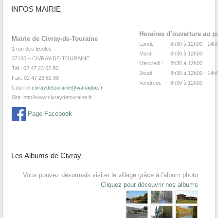
INFOS MAIRIE
Horaires d’ouverture au p
Mairie de Civray-de-Touraine
Lundi:
8h30 à 12h00 -
1 rue des Ecoles
Mardi:
8h30
à 12
37150 – CIVRAY-DE-TOURAINE
Mercredi :
8h30
à 12
Tél.: 02 47 23 62 80
Jeudi :
8h30
à 12h00 - 14h
Fax: 02 47 23 62 88
Vendredi:
8h30
à 12
Courriel:
civraydetouraine@wanadoo.fr
Site:
http//www.civraydetouraine.fr
Page Facebook
Les Albums de Civray
Vous pouvez désormais visiter le village grâce à l'album photo
Cliquez pour découvrir nos albums