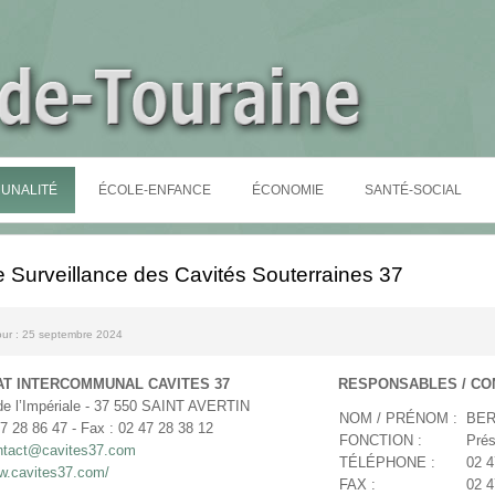
UNALITÉ
ÉCOLE-ENFANCE
ÉCONOMIE
SANTÉ-SOCIAL
de Surveillance des Cavités Souterraines 37
jour : 25 septembre 2024
AT INTERCOMMUNAL CAVITES 37
RESPONSABLES / CO
 de l’Impériale - 37 550 SAINT AVERTIN
NOM / PRÉNOM :
BER
47 28 86 47 - Fax : 02 47 28 38 12
FONCTION :
Prés
ntact@cavites37.com
TÉLÉPHONE :
02 4
ww.cavites37.com/
FAX :
02 4