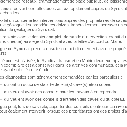
issement de réseaux, d’aménagement de place publique, de lotiss
ndes doivent être effectuées assez rapidement auprès du Syndicat, 
s chantiers.
estation concerne les interventions auprès des propriétaires de cav
ir le géologue, les propriétaires doivent impérativement adresser u
ention du géologue du Syndicat.
e
renvoie alors le dossier complet (demande d’intervention, extrait d
aire, chèque) au siège du Syndicat avec la lettre d’accord du Maire.
gue du Syndicat prendra ensuite contact directement avec le propriét
urs).
l’étude est réalisée, le Syndicat transmet en Mairie deux exemplair
n exemplaire est à conserver dans les archives communales, et la Ma
 ayant sollicité cette étude.
tes diagnostics sont généralement demandées par les particuliers :
i ont un souci de stabilité de leur(s) cave(s) et/ou coteau,
ui veulent avoir des conseils pour les travaux à entreprendre,
ui veulent avoir des conseils d’entretien des caves ou du coteau.
gue peut, lors de sa visite, apporter des conseils d’entretien au niveau
 peut également intervenir lorsque des propriétaires ont des projets 