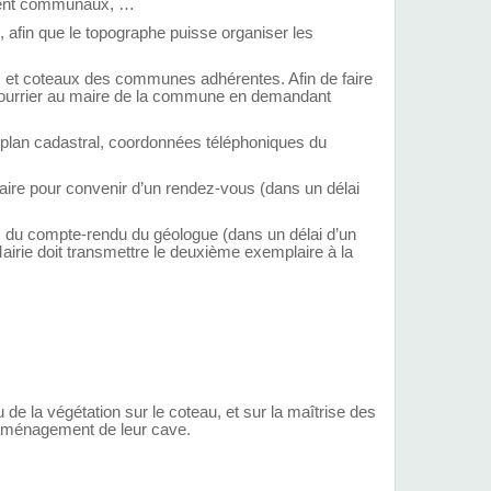
ement communaux, …
afin que le topographe puisse organiser les
es et coteaux des communes adhérentes. Afin de faire
n courrier au maire de la commune en demandant
u plan cadastral, coordonnées téléphoniques du
aire pour convenir d’un rendez-vous (dans un délai
es du compte-rendu du géologue (dans un délai d’un
irie doit transmettre le deuxième exemplaire à la
 de la végétation sur le coteau, et sur la maîtrise des
d’aménagement de leur cave.