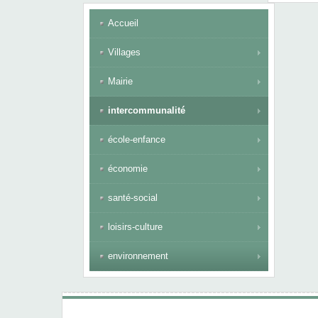
Accueil
Villages
Mairie
intercommunalité
école-enfance
économie
santé-social
loisirs-culture
environnement