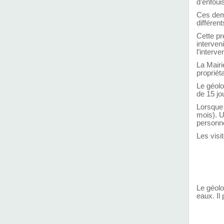
d’enfou
Ces dema
différent
Cette pr
interven
l’interv
La Mairi
propriét
Le géolo
de 15 jo
Lorsque 
mois). U
personne
Les visi
- qu
- q
- q
Le géolo
eaux. Il