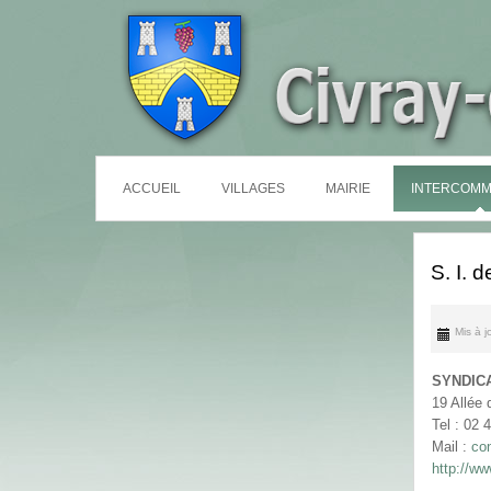
ACCUEIL
VILLAGES
MAIRIE
INTERCOMM
S. I. 
Mis à 
SYNDIC
19 Allée
Tel : 02 
Mail :
co
http://w