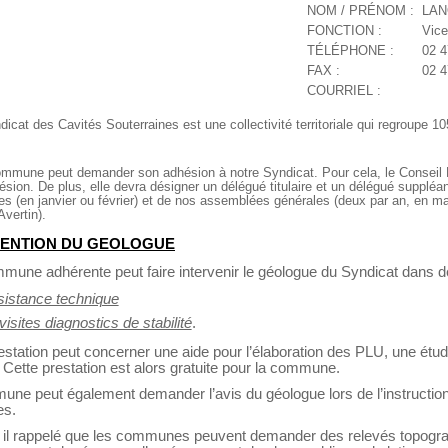
NOM / PRÉNOM :
LAN
FONCTION :
Vice
TÉLÉPHONE :
02 4
FAX :
02 4
COURRIEL :
icat des Cavités Souterraines est une collectivité territoriale qui regroupe
mune peut demander son adhésion à notre Syndicat. Pour cela, le Conseil Mu
ésion. De plus, elle devra désigner un délégué titulaire et un délégué suppléa
es (en janvier ou février) et de nos assemblées générales (deux par an, en
Avertin).
VENTION DU GEOLOGUE
une adhérente peut faire intervenir le géologue du Syndicat dans d
sistance technique
visites diagnostics de stabilité
.
estation peut concerner une aide pour l’élaboration des PLU, une étu
 Cette prestation est alors gratuite pour la commune.
ne peut également demander l’avis du géologue lors de l’instruction
es.
, il rappelé que les communes peuvent demander des relevés topogr