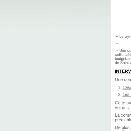
➢
Le Synd
➢
➢
Une com
cette adh
budgétair
de Saint-
INTER
Une comm
L’as
Les 
Cette pr
voirie …
La commu
préalabl
De plus