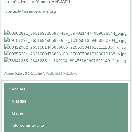
co-président : M.Yannick HADJADJ
contact@lasaucerurale.org
AdmirorGallery 5.2.0
, author/s
Vasiljevski
&
Kekeljevic
.
Accueil
Villages
Mairie
intercommunalité