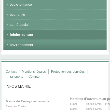
école-enfance
économie
santé-social
loisirs-culture
environnement
Contact
Mentions légales
Protection des données
Transports
Compte
INFOS MAIRIE
Horaires d’ouverture au p
Mairie de Civray-de-Touraine
Lundi:
8h30 à 12h00 -
1 rue des Ecoles
Mardi:
8h30
à 12