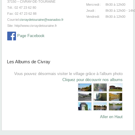
37150 – CIVRAY-DE-TOURAINE
Mercredi :
8h30
à 12
Tél.: 02 47 23 62 80
Jeudi :
8h30
à 12h00 - 14h
Fax: 02 47 23 62 88
Vendredi:
8h30
à 12
Courriel:
civraydetouraine@wanadoo.fr
Site:
http//www.civraydetouraine.fr
Page Facebook
Les Albums de Civray
Vous pouvez désormais visiter le village grâce à l'album photo
Cliquez pour découvrir nos albums
Aller en Haut