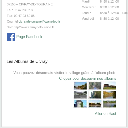
Mardi:
8h30
à 12
37150 – CIVRAY-DE-TOURAINE
Mercredi :
8h30
à 12
Tél.: 02 47 23 62 80
Jeudi :
8h30
à 12h00 - 14h
Fax: 02 47 23 62 88
Vendredi:
8h30
à 12
Courriel:
civraydetouraine@wanadoo.fr
Site:
http//www.civraydetouraine.fr
Page Facebook
Les Albums de Civray
Vous pouvez désormais visiter le village grâce à l'album photo
Cliquez pour découvrir nos albums
Aller en Haut