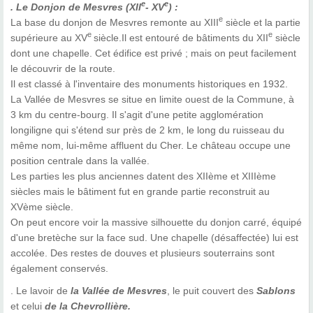
e
e
. Le Donjon de Mesvres (XII
- XV
) :
e
La base du donjon de Mesvres remonte au XIII
siècle et la partie
e
e
supérieure au XV
siècle.Il est entouré de bâtiments du XII
siècle
dont une chapelle. Cet édifice est privé ; mais on peut facilement
le découvrir de la route.
Il est classé à l'inventaire des monuments historiques en 1932.
La Vallée de Mesvres se situe en limite ouest de la Commune, à
3 km du centre-bourg. Il s'agit d'une petite agglomération
longiligne qui s'étend sur près de 2 km, le long du ruisseau du
même nom, lui-même affluent du Cher. Le château occupe une
position centrale dans la vallée.
Les parties les plus anciennes datent des XIIème et XIIIème
siècles mais le bâtiment fut en grande partie reconstruit au
XVème siècle.
On peut encore voir la massive silhouette du donjon carré, équipé
d'une bretèche sur la face sud. Une chapelle (désaffectée) lui est
accolée. Des restes de douves et plusieurs souterrains sont
également conservés.
. Le lavoir de
la Vallée de Mesvres
, le puit couvert des
Sablons
et celui
de la Chevrollière.