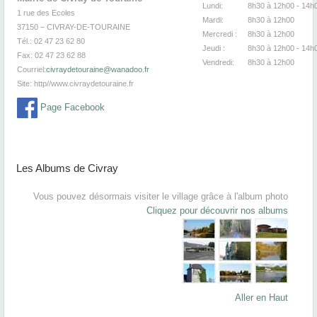
Lundi:
8h30 à 12h00 -
1 rue des Ecoles
Mardi:
8h30
à 12
37150 – CIVRAY-DE-TOURAINE
Mercredi :
8h30
à 12
Tél.: 02 47 23 62 80
Jeudi :
8h30
à 12h00 - 14h
Fax: 02 47 23 62 88
Vendredi:
8h30
à 12
Courriel:
civraydetouraine@wanadoo.fr
Site:
http//www.civraydetouraine.fr
Page Facebook
Les Albums de Civray
Vous pouvez désormais visiter le village grâce à l'album photo
Cliquez pour découvrir nos albums
Aller en Haut