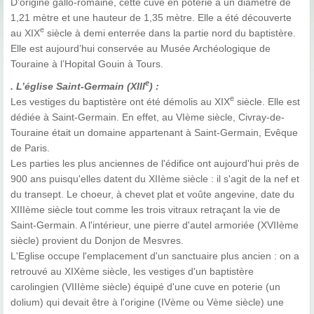
D’origine gallo-romaine, cette cuve en poterie a un diamètre de
1,21 mètre et une hauteur de 1,35 mètre. Elle a été découverte
e
au XIX
siècle à demi enterrée dans la partie nord du baptistère.
Elle est aujourd’hui conservée au Musée Archéologique de
Touraine à l’Hopital Gouin à Tours.
e
. L’église Saint-Germain (XIII
) :
e
Les vestiges du baptistère ont été démolis au XIX
siècle. Elle est
dédiée à Saint-Germain. En effet, au VIème siècle, Civray-de-
Touraine était un domaine appartenant à Saint-Germain, Evêque
de Paris.
Les parties les plus anciennes de l'édifice ont aujourd'hui près de
900 ans puisqu'elles datent du XIIème siècle : il s'agit de la nef et
du transept. Le choeur, à chevet plat et voûte angevine, date du
XIIIème siècle tout comme les trois vitraux retraçant la vie de
Saint-Germain. A l'intérieur, une pierre d'autel armoriée (XVIIème
siècle) provient du Donjon de Mesvres.
L'Eglise occupe l'emplacement d'un sanctuaire plus ancien : on a
retrouvé au XIXème siècle, les vestiges d'un baptistère
carolingien (VIIIème siècle) équipé d'une cuve en poterie (un
dolium) qui devait être à l'origine (IVème ou Vème siècle) une