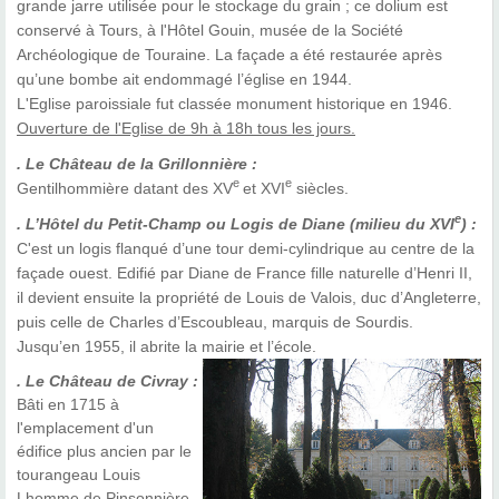
grande jarre utilisée pour le stockage du grain ; ce dolium est
conservé à Tours, à l'Hôtel Gouin, musée de la Société
Archéologique de Touraine. La façade a été restaurée après
qu’une bombe ait endommagé l’église en 1944.
L'Eglise paroissiale fut classée monument historique en 1946.
Ouverture de l'Eglise de 9h à 18h tous les jours.
. Le Château de la Grillonnière :
e
e
Gentilhommière datant des XV
et XVI
siècles.
e
. L’Hôtel du Petit-Champ ou Logis de Diane (milieu du XVI
) :
C'est un logis flanqué d’une tour demi-cylindrique au centre de la
façade ouest. Edifié par Diane de France fille naturelle d’Henri II,
il devient ensuite la propriété de Louis de Valois, duc d’Angleterre,
puis celle de Charles d’Escoubleau, marquis de Sourdis.
Jusqu’en 1955, il abrite la mairie et l’école.
. Le Château de Civray :
Bâti en 1715 à
l'emplacement d'un
édifice plus ancien par le
tourangeau Louis
Lhomme de Pinsonnière,