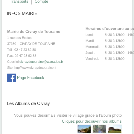
Transports
Compte
INFOS MAIRIE
Horaires d’ouverture au p
Mairie de Civray-de-Touraine
Lundi:
8h30 à 12h00 -
1 rue des Ecoles
Mardi:
8h30
à 12
37150 – CIVRAY-DE-TOURAINE
Mercredi :
8h30
à 12
Tél.: 02 47 23 62 80
Jeudi :
8h30
à 12h00 - 14h
Fax: 02 47 23 62 88
Vendredi:
8h30
à 12
Courriel:
civraydetouraine@wanadoo.fr
Site:
http//www.civraydetouraine.fr
Page Facebook
Les Albums de Civray
Vous pouvez désormais visiter le village grâce à l'album photo
Cliquez pour découvrir nos albums