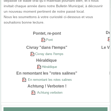
dépassé ce stade oral qu’il maitrisait pourtant bien, et il nous
invitait chaque année dans notre Bulletin Municipal, à découvrir
un nouveau moment pertinent de notre passé local.
Nous les soumettons à votre curiosité ci-dessous et vous
souhaitons bonne lecture.
De
Pontet, re-pont
Pont
Civray "dans l'temps"
Le Va
Civray dans l'temps
Héraldique
Héraldique
En remontant les "rotes salines"
En remontant les rotes salines
Achtung ! Verboten !
Achtung verboten