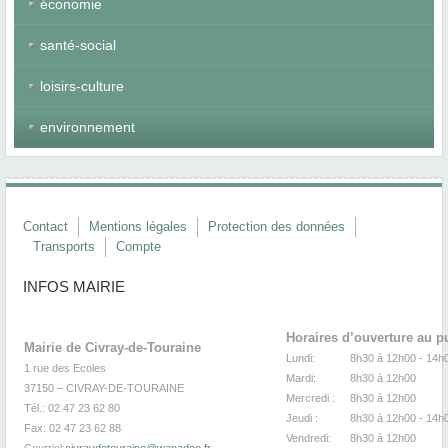
économie
santé-social
loisirs-culture
environnement
Contact
Mentions légales
Protection des données
Transports
Compte
INFOS MAIRIE
Horaires d’ouverture au p
Mairie de Civray-de-Touraine
Lundi:
8h30 à 12h00 -
1 rue des Ecoles
Mardi:
8h30
à 12
37150 – CIVRAY-DE-TOURAINE
Mercredi :
8h30
à 12
Tél.: 02 47 23 62 80
Jeudi :
8h30
à 12h00 - 14h
Fax: 02 47 23 62 88
Vendredi:
8h30
à 12