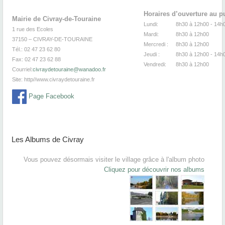
Horaires d’ouverture au p
Mairie de Civray-de-Touraine
Lundi:
8h30 à 12h00 -
1 rue des Ecoles
Mardi:
8h30
à 12
37150 – CIVRAY-DE-TOURAINE
Mercredi :
8h30
à 12
Tél.: 02 47 23 62 80
Jeudi :
8h30
à 12h00 - 14h
Fax: 02 47 23 62 88
Vendredi:
8h30
à 12
Courriel:
civraydetouraine@wanadoo.fr
Site:
http//www.civraydetouraine.fr
Page Facebook
Les Albums de Civray
Vous pouvez désormais visiter le village grâce à l'album photo
Cliquez pour découvrir nos albums