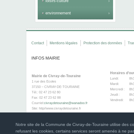
loisirs-culture
environnement
Contact
Mentions légales
Protection des données
Tra
INFOS MAIRIE
Horaires d’ou
Mairie de Civray-de-Touraine
Lundi:
8h
1 rue des Ecoles
Mardi:
8h
37150 – CIVRAY-DE-TOURAINE
Mercredi :
8h
Tél.: 02 47 23 62 80
Jeudi :
8h
Fax: 02 47 23 62 88
Vendredi:
8h
Courriel:
civraydetouraine@wanadoo.fr
Site:
http//www.civraydetouraine.fr
Page Facebook
Notre site de la Commune de Civray-de-Touraine utilise des coo
refusant les cookies, certains services seront amenés à ne pa