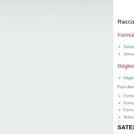
Raccor
Formul
Dema
Deman
Règle
Règle
Pour dema
Formu
Formu
Formul
Notice
SATE