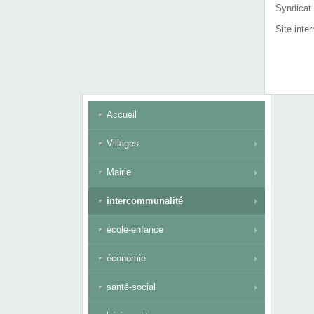
Syndicat 
Site inter
Accueil
Villages
Mairie
intercommunalité
école-enfance
économie
santé-social