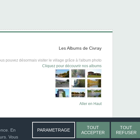
Les Albums de Civray
us pouvez désormais visiter le village grâce à l'album photo
Cliquez pour découvrir nos albums
Aller en Haut
TOUT
TOUT
ence. En
PARAMETRAGE
ACCEPTER
REFUSER
urs. Vous