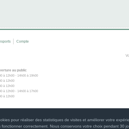
nsports
Compte
Vo
verture au public
30 à 12h00 - 14h00 à 19h00
30
à 12h00
30
à 12h00
30
à 12h00 - 14h00 à 17h00
30
à 12h00
kies pour réaliser des statistiques de visites et améliorer votre expéri
s fonctionner correctement. Nous conservons votre choix pendant 30 jo