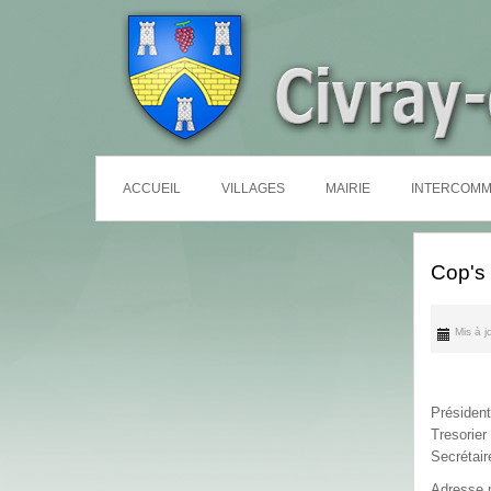
ACCUEIL
VILLAGES
MAIRIE
INTERCOMM
Cop's 
Mis à j
Présiden
Tresorier
Secrétai
Adresse 