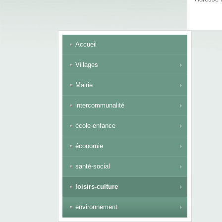
Accueil
Villages
Mairie
intercommunalité
école-enfance
économie
santé-social
loisirs-culture
environnement