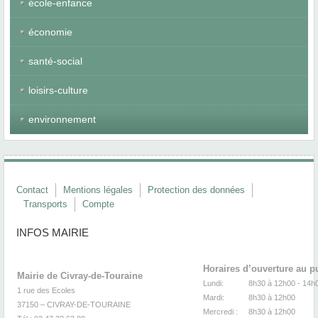
école-enfance
économie
santé-social
loisirs-culture
environnement
Contact
Mentions légales
Protection des données
Transports
Compte
INFOS MAIRIE
Horaires d’ouverture au p
Mairie de Civray-de-Touraine
Lundi:
8h30 à 12h00 -
1 rue des Ecoles
Mardi:
8h30
à 12
37150 – CIVRAY-DE-TOURAINE
Mercredi :
8h30
à 12