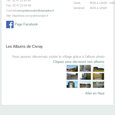
Tél.: 02 47 23 62 80
Jeudi :
8h30
à 12h00 - 14h
Fax: 02 47 23 62 88
Vendredi:
8h30
à 12
Courriel:
civraydetouraine@wanadoo.fr
Site:
http//www.civraydetouraine.fr
Page Facebook
Les Albums de Civray
Vous pouvez désormais visiter le village grâce à l'album photo
Cliquez pour découvrir nos albums
Aller en Haut