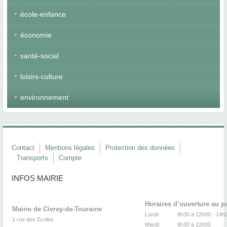
école-enfance
économie
santé-social
loisirs-culture
environnement
Contact
Mentions légales
Protection des données
Transports
Compte
INFOS MAIRIE
Horaires d’ouverture au p
Mairie de Civray-de-Touraine
Lundi:
8h30 à 12h00 -
1 rue des Ecoles
Mardi:
8h30
à 12