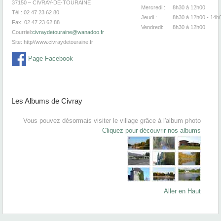
37150 – CIVRAY-DE-TOURAINE
Mercredi :
8h30
à 12
Tél.: 02 47 23 62 80
Jeudi :
8h30
à 12h00 - 14h
Fax: 02 47 23 62 88
Vendredi:
8h30
à 12
Courriel:
civraydetouraine@wanadoo.fr
Site:
http//www.civraydetouraine.fr
Page Facebook
Les Albums de Civray
Vous pouvez désormais visiter le village grâce à l'album photo
Cliquez pour découvrir nos albums
Aller en Haut